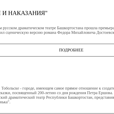
 И НАКАЗАНИЯ"
ом русском драматическом театре Башкортостана прошла премьер
ил сценическую версию романа Федора Михайловича Достоевско
ПОДРОБНЕЕ
 в Тобольске - городе, имеющем самое прямое отношение к созда
казки, посвященный 200-летию со дня рождения Петра Ершова. 
кий драматический театр Республики Башкортостан, представивш
нька".