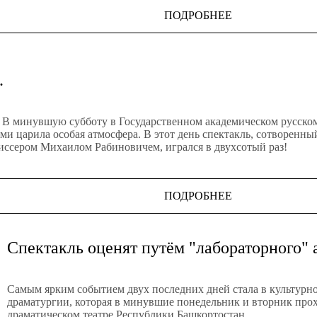
ПОДРОБНЕЕ
.
! В минувшую субботу в Государственном академическом русском
ами царила особая атмосфера. В этот день спектакль, сотворен
иссером Михаилом Рабиновичем, игрался в двухсотый раз!
ПОДРОБНЕЕ
Спектакль оценят путём "лабораторного" 
Самым ярким событием двух последних дней стала в культурн
драматургии, которая в минувшие понедельник и вторник про
драматическом театре Республики Башкортостан.