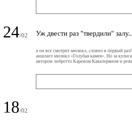
24
Уж двести раз "твердили" залу..
/02
а он все смотрит мюзикл, словно в первый раз
аншлаге мюзикл «Голубая камея». Но за кулис
автором либретто Кареном Кавалеряном и реж
18
/02