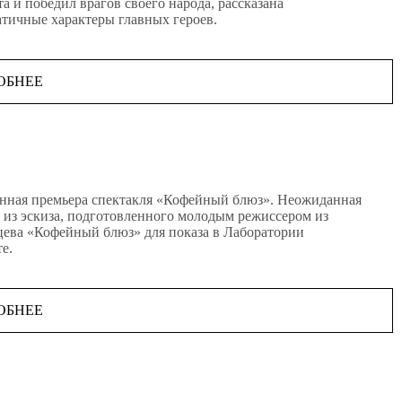
та и победил врагов своего народа, рассказана
татичные характеры главных героев.
ОБНЕЕ
данная премьера спектакля «Кофейный блюз». Неожиданная
ла из эскиза, подготовленного молодым режиссером из
цева «Кофейный блюз» для показа в Лаборатории
е.
ОБНЕЕ