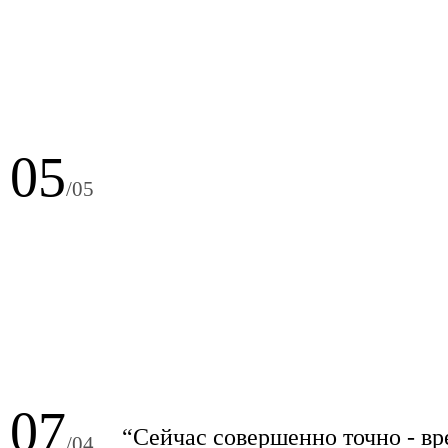
05
/05
07
“Сейчас совершенно точно - вр
/04