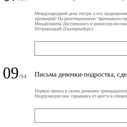
Международный день театра, а его традиционн
премьерой! На репетиционную “финишную прям
Михайловича Достоевского и режиссер-постан
Петражицкий (Екатеринбург).
09
Письма девочки-подростка, сд
/04
Первую запись в своем дневнике тринадцатиле
Нидерландов она, скрываясь от ареста в убеж