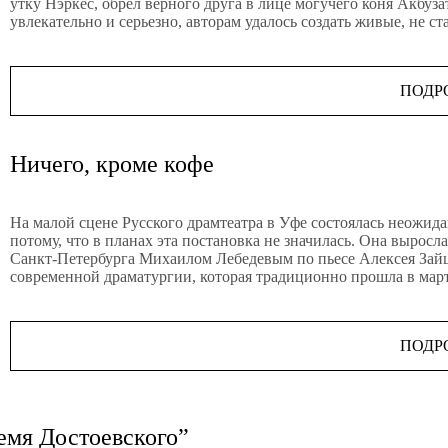
утку Нэркес, обрел верного друга в лице могучего коня Акбуза
увлекательно и серьезно, авторам удалось создать живые, не с
ПОДР
Ничего, кроме кофе
На малой сцене Русского драмтеатра в Уфе состоялась неожи
потому, что в планах эта постановка не значилась. Она вырос
Санкт-Петербурга Михаилом Лебедевым по пьесе Алексея Зай
современной драматургии, которая традиционно прошла в март
ПОДР
емя Достоевского”