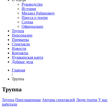
Руководство
История
Михаил Рабинович
Пресса о театре
Сцены
Официально
Труппа
Персоналии
Премьеры
Спектакли
Новости
Контакты
Пушкинская карта
Добрые дела
Главная
/
Труппа
Труппа
Труппа
Приглашенные
Авторы спектаклей
Люди театра
У нас
работали