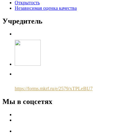
Открытость
Независимая оценка качества
Учредитель
Чтобы оценить качество условия предоставления услуг
используйте QR-код или перейдите по ссылке ниже:
https://forms.mkrf.ru/e/2579/xTPLeBU7
Мы в соцсетях