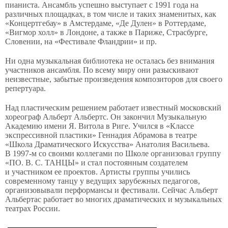
пианиста. Ансамбль успешно выступает с 1991 года на
различных площадках, в том числе и таких знаменитых, как
«Концертгебау» в Амстердаме, «Де Дулен» в Роттердаме,
«Вигмор холл» в Лондоне, а также в Париже, Страсбурге,
Словении, на «Фестивале Фландрии» и пр.
Ни одна музыкальная библиотека не осталась без внимания
участников ансамбля. По всему миру они разыскивают
неизвестные, забытые произведения композиторов для своего
репертуара.
Над пластическим решением работает известный московский
хореограф Альберт Альбертс. Он закончил Музыкальную
Академию имени Я. Витола в Риге. Учился в «Классе
экспрессивной пластики» Геннадия Абрамова в театре
«Школа Драматического Искусства» Анатолия Васильева.
В 1997-м со своими коллегами по Школе организовал группу
«ПО. В. С. ТАНЦЫ» и стал постоянным создателем
и участником ее проектов. Артисты группы учились
современному танцу у ведущих зарубежных педагогов,
организовывали перформансы и фестивали. Сейчас Альберт
Альбертас работает во многих драматических и музыкальных
театрах России.