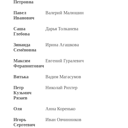
Петровна
Павел
Валерий Малюшин
Иванович
Саша
Дарья Толканева
Глебова
Зинаида
Ирина Агашкова
Семёновна
Максим
Евгений Гуралевич
Ферапонтович
Витька
Вадим Магасумов
Петр
Николай Рихтер
Кузьмич
Рязаев
Оля
Анна Коренько
Игорь
Иван Овчинников
Сергеевич