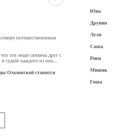
Юна
Друнин
Леля
 семеро путешественников
Саша
 что эти люди связаны друг с
Рина
в судьбе каждого из них...
Мишик
ды Ольховской ставится
Гоша