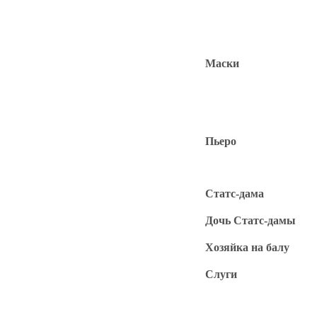
Маски
Пьеро
Статс-дама
Дочь Статс-дамы
Хозяйка на балу
Слуги