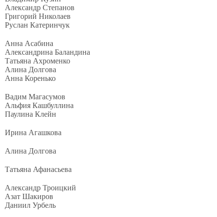
Александр Степанов
Григорий Николаев
Руслан Катеринчук
Анна Асабина
Александрина Баландина
Татьяна Ахроменко
Алина Долгова
Анна Коренько
Вадим Магасумов
Альфия Кашбуллина
Паулина Клейн
Ирина Агашкова
Алина Долгова
Татьяна Афанасьева
Александр Троицкий
Азат Шакиров
Даниил Урбель