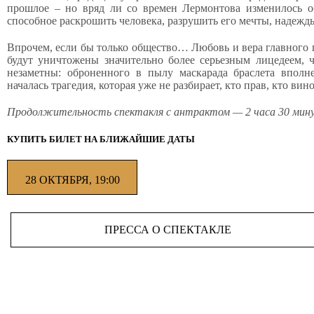
прошлое – но вряд ли со времен Лермонтова изменилось о
способное раскрошить человека, разрушить его мечты, надежды
Впрочем, если бы только общество… Любовь и вера главного 
будут уничтожены значительно более серьезным лицедеем, 
незаметны: оброненного в пылу маскарада браслета вполне
началась трагедия, которая уже не разбирает, кто прав, кто вино
Продолжительность спектакля с антрактом — 2 часа 30 мин
КУПИТЬ БИЛЕТ НА БЛИЖАЙШИЕ ДАТЫ
28 ОКТЯБРЯ, 19:00
ПРЕССА О СПЕКТАКЛЕ