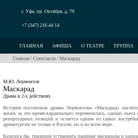
г. Уфа, пр. Октября, д. 79
+7 (347) 216 44 14
ГЛАВНАЯ
АФИША
О ТЕАТРЕ
ТРУППА
/
/
Главная
Спектакли
Маскарад
М.Ю. Лермонтов
Маскарад
Драма в 2-х действиях
История постановок драмы Лермонтова «Маскарад» насчиты
жизнь за это время кардинально переменилась, однако пьеса 
репертуарных позиций и остается одним из самых востребо
драматургии не только в России, но и во всем мире.
Казалось бы, традиция устраивать пышные маскарады и карна