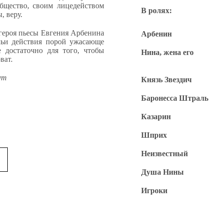
бщество, своим лицедейством
В ролях:
, веру.
героя пьесы Евгения Арбенина
Арбенин
чьи действия порой ужасающе
 достаточно для того, чтобы
Нина, жена его
ват.
ут
Князь Звездич
Баронесса Штраль
Казарин
Шприх
Неизвестный
Душа Нины
Игроки