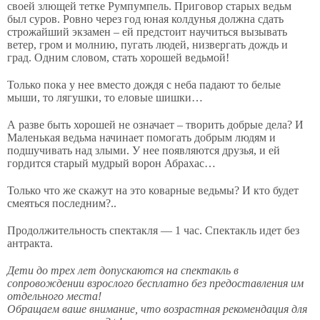
своей злющей тетке Румпумпель. Приговор старых ведьм
был суров. Ровно через год юная колдунья должна сдать
строжайший экзамен – ей предстоит научиться вызывать
ветер, гром и молнию, пугать людей, низвергать дождь и
град. Одним словом, стать хорошей ведьмой!
Только пока у нее вместо дождя с неба падают то белые
мыши, то лягушки, то еловые шишки…
А разве быть хорошей не означает – творить добрые дела? И
Маленькая ведьма начинает помогать добрым людям и
подшучивать над злыми. У нее появляются друзья, и ей
гордится старый мудрый ворон Абрахас…
Только что же скажут на это коварные ведьмы? И кто будет
смеяться последним?..
Продолжительность спектакля — 1 час. Спектакль идет без
антракта.
Дети до трех лет допускаются на спектакль в
сопровождении взрослого бесплатно без предоставления им
отдельного места!
Обращаем ваше внимание, что возрастная рекомендация для