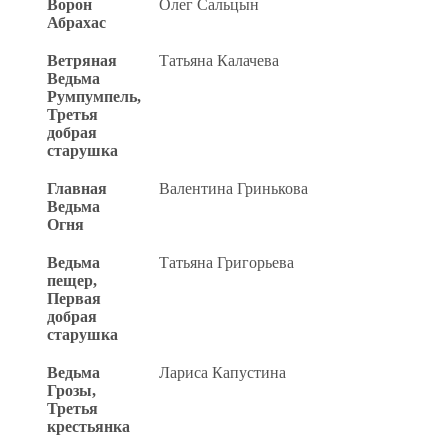
Ворон
Олег Сальцын
Абрахас
Ветряная
Татьяна Калачева
Ведьма
Румпумпель,
Третья
добрая
старушка
Главная
Валентина Гринькова
Ведьма
Огня
Ведьма
Татьяна Григорьева
пещер,
Первая
добрая
старушка
Ведьма
Лариса Капустина
Грозы,
Третья
крестьянка