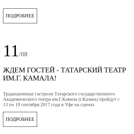
ПОДРОБНЕЕ
11
/08
ЖДЕМ ГОСТЕЙ - ТАТАРСКИЙ ТЕАТР
ИМ.Г. КАМАЛА!
Традиционные гастроли Татарского государственного
Академического театра им.Г.Камала (г.Казань) пройдут с
13 по 19 сентября 2017 года в Уфе на сценах
Башкирского государственного академического театра
драмы им. М.Гафури и Государственного академического
ПОДРОБНЕЕ
русского драматического театра Республики
Башкортостан.