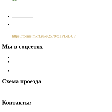
Чтобы оценить качество условия предоставления услуг
используйте QR-код или перейдите по ссылке ниже:
https://forms.mkrf.ru/e/2579/xTPLeBU7
Мы в соцсетях
Схема проезда
Контакты: